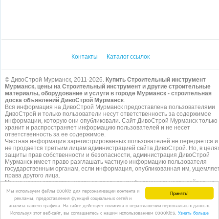
Контакты
Каталог ссылок
© ДивоСтрой Мурманск, 2011-2026.
Купить Строительный инструмент
Мурманск, цены на Строительный инструмент и другие строительные
материалы, оборудование и услуги в городе Мурманск - строительная
доска объявлений ДивоСтрой Мурманск
.
Вся информация на ДивоСтрой Мурманск предоставлена пользователями
ДивоСтрой и только пользователи несут ответственность за содержимое
информации, которую они опубликовали. Сайт ДивоСтрой Мурманск только
хранит и распространяет информацию пользователей и не несет
ответственность за ее содержимое.
Частная информация зарегистрированных пользователей не передается и
не продается третьим лицам администрацией сайта ДивоСтрой. Но, в целя
защиты прав собственности и безопасности, администрация ДивоСтрой
Мурманск имеет право разглашать частную информацию пользователя
государственным органам, если информация, опубликованная им, ущемляе
права другого лица.
Мы не несем ответственности за правила конфиденциальности сайтов, на
которые ссылается ДивоСтрой. На некоторых страницах нашего
сайта
Мы используем файлы cookie для персонализации контента и
Принять!
представлена реклама Google Adsense Advertising Network. Чтобы узнать
рекламы, предоставления функций социальных сетей и
подробней о правилах конфиденциальности Google
нажмите тут
.
анализа нашего трафика. На сайте действует политика о неразглашении персональных данных.
Используя этот веб-сайт, вы соглашаетесь с нашим использованием coookies.
Узнать больше