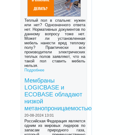
Теплый пол в спальне: нужен
или нет? Однозначного ответа
нет. Нормативных документов по
данному вопросу тоже нет.
Может ли установленная
мебель нанести вред теплому
полу? Практически все
производители электрических
теплых полов заявляют, что на
такой пол ставить мебель
нельзя.
Подробнее
Мембраны
LOGICBASE и
ECOBASE обладают
низкой
метанопроницаемостью
20-08-2024 13:01
Российская Федерация является
одним из мировых лидеров по
запасам природного газа,
который преимущественно